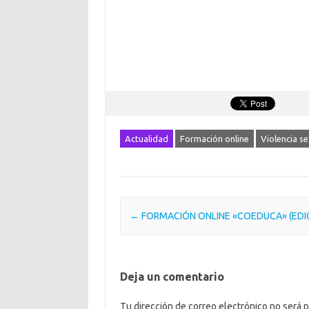
Actualidad
Formación online
Violencia se
Post navigation
←
FORMACIÓN ONLINE «COEDUCA» (EDICI
Deja un comentario
Tu dirección de correo electrónico no será p