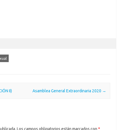
xual
ÓN II)
Asamblea General Extraordinaria 2020
→
ublicada.
Los campos obligatorios están marcados con
*