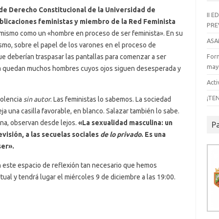
de Derecho Constitucional de la Universidad de
II 
blicaciones feministas y miembro de la Red Feminista
PRE
 mismo como un «hombre en proceso de ser feminista». En su
ASA
ismo, sobre el papel de los varones en el proceso de
Form
ue deberían traspasar las pantallas para comenzar a ser
mayo
vía quedan muchos hombres cuyos ojos siguen desesperada y
Acti
¡TE
iolencia
sin autor
. Las feministas lo sabemos. La sociedad
eja una casilla favorable, en blanco. Salazar también lo sabe.
ina, observan desde lejos.
«La sexualidad masculina: un
P
evisión, a las secuelas sociales
de lo privado
. Es una
ser».
 este espacio de reflexión tan necesario que hemos
rtual y tendrá lugar el miércoles 9 de diciembre a las 19:00.