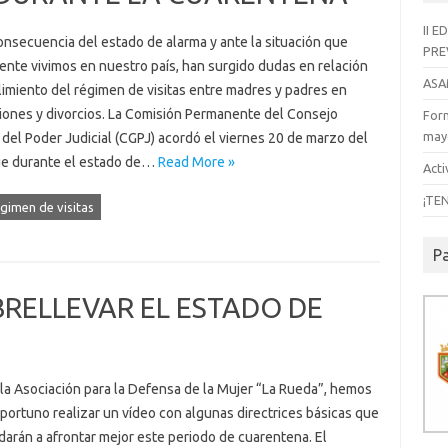
II 
nsecuencia del estado de alarma y ante la situación que
PRE
ente vivimos en nuestro país, han surgido dudas en relación
ASA
limiento del régimen de visitas entre madres y padres en
iones y divorcios. La Comisión Permanente del Consejo
Form
mayo
del Poder Judicial (CGPJ) acordó el viernes 20 de marzo del
e durante el estado de…
Read More »
Acti
¡TE
gimen de visitas
P
RELLEVAR EL ESTADO DE
a Asociación para la Defensa de la Mujer “La Rueda”, hemos
portuno realizar un vídeo con algunas directrices básicas que
darán a afrontar mejor este periodo de cuarentena. El