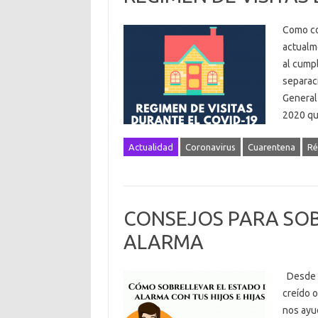
Como co
actualm
al cump
separac
General 
2020 qu
Actualidad
Coronavirus
Cuarentena
Ré
CONSEJOS PARA SOB
ALARMA
Desde l
creído o
nos ayu